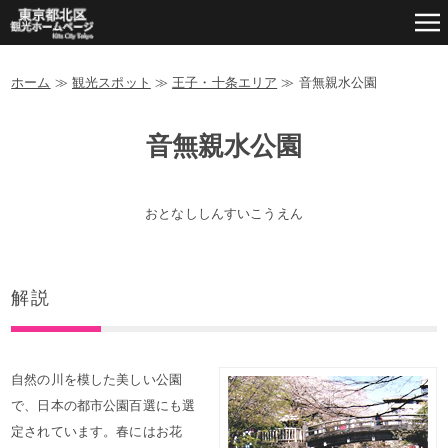
ホーム
≫
観光スポット
≫
王子・十条エリア
≫
音無親水公園
音無親水公園
おとなししんすいこうえん
解説
自然の川を模した美しい公園
で、日本の都市公園百選にも選
定されています。春にはお花