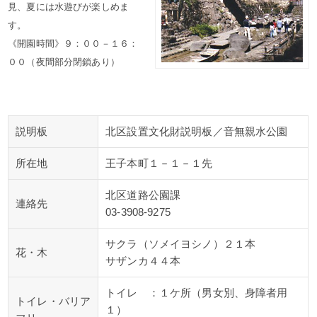
見、夏には水遊びが楽しめま
す。
《開園時間》９：００－１６：
００（夜間部分閉鎖あり）
説明板
北区設置文化財説明板／音無親水公園
所在地
王子本町１－１－１先
北区道路公園課
連絡先
03-3908-9275
サクラ（ソメイヨシノ）２１本
花・木
サザンカ４４本
トイレ ：１ケ所（男女別、身障者用
トイレ・バリア
１）