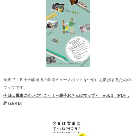
家族でＪＲ王子駅周辺の鉄道ビュースポットを中心にお散歩するための
マップです。
今日は電車に会いに行こう！～親子おさんぽマップ～ vol.１（PDF：
約726ＫB）