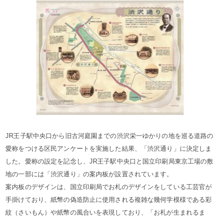
JR王子駅中央口から旧古河庭園までの渋沢栄一ゆかりの地を巡る道路の
愛称をつける区民アンケートを実施した結果、「渋沢通り」に決定しま
した。愛称の設定を記念し、JR王子駅中央口と国立印刷局東京工場の敷
地の一部には「渋沢通り」の案内板が設置されています。
案内板のデザインは、国立印刷局でお札のデザインをしている工芸官が
手掛けており、紙幣の偽造防止に使用される複雑な幾何学模様である彩
紋（さいもん）や紙幣の風合いを表現しており、「お札が生まれるま