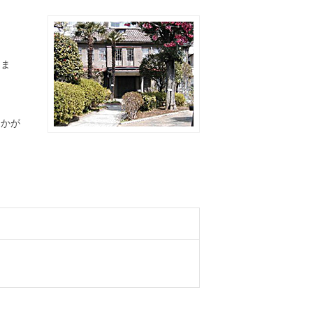
えま
うかが