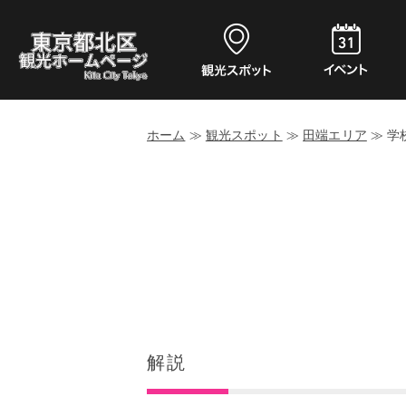
ホーム
≫
観光スポット
≫
田端エリア
≫
学
解説