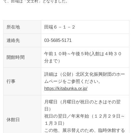
て、田端は「文士村」となりました。
所在地
田端６－１－２
連絡先
03-5685-5171
午前１０時～午後５時(入館は４時３０
開館時間
分まで）
詳細は（公財）北区文化振興財団のホー
行事
ムページをご参照ください。
https://kitabunka.or.jp/
月曜日（月曜日が祝日のときはその翌
日）
祝日の翌日／年末年始（１２月２９日～
休館日
１月３日）
この他、展示替えのため、臨時休館する