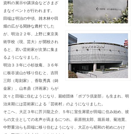
資料の展示や講演会などさまざ
まなイベントが行われます。
田端は明治の中頃、雑木林や田
畑の広がる閑静な農村でした
が、明治２２年、上野に東京美
術学校（現、芸大）が開校され
ると、若い芸術家が次第に集ま
るようになりました。
明治３３年に小杉放庵、３６年
に板谷波山が移り住むと、吉田
三郎（彫刻家）、香取秀真（鋳
金家）、山本鼎（洋画家）らが
次々と田端に住むようになり、親睦団体「ポプラ倶楽部」も生まれ、明
治末期には芸術家による「芸術村」のようになりました。
そこへ、大正３年に芥川龍之介、５年に室生犀星が田端に住み始め、彼
らの文士としての名声が高まるにつれ、萩原朔太郎、堀辰雄、菊池寛、
中野重治らも田端に移り住むようになり、大正から昭和の初めにかけ