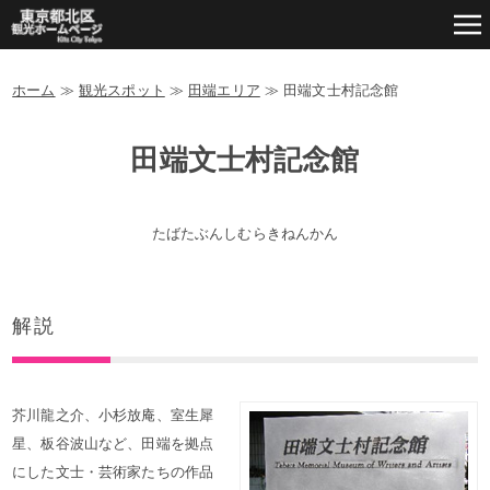
ホーム
≫
観光スポット
≫
田端エリア
≫
田端文士村記念館
田端文士村記念館
たばたぶんしむらきねんかん
解説
芥川龍之介、小杉放庵、室生犀
星、板谷波山など、田端を拠点
にした文士・芸術家たちの作品