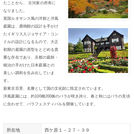
たことから、 古河家の所有に
なりました。
英国ルネサンス風の洋館と洋風
庭園は、鹿鳴館の設計を手がけ
たイギリス人ジョサイア・コン
ドルの設計になるもので、大正
初期の庭園の原型をとどめる貴
重な存在であり、京都の庭師・
植治の手がけた日本庭園との
美しい調和を生み出していま
す。
新東京百景、名勝として国の文化財に指定されています。
洋風庭園には、約100種200株のバラが咲き誇り、春と秋にはバラの見頃
に合わせて、バラフェスティバルを開催しています。
所在地
西ケ原１－２７－３９