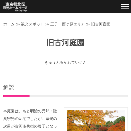
ホーム
≫
観光スポット
≫
王子・西ケ原エリア
≫
旧古河庭園
旧古河庭園
きゅうふるかわていえん
解説
本庭園は、もと明治の元勲・陸
奥宗光の邸宅でしたが、宗光の
次男が古河市兵衛の養子となっ