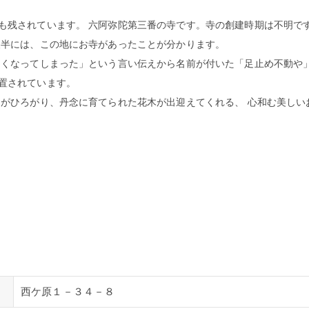
も残されています。 六阿弥陀第三番の寺です。寺の創建時期は不明で
後半には、この地にお寺があったことが分かります。
なくなってしまった」という言い伝えから名前が付いた「足止め不動や
置されています。
さがひろがり、丹念に育てられた花木が出迎えてくれる、 心和む美しい
西ケ原１－３４－８