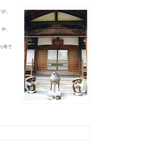
すが、
」や、
お寺で