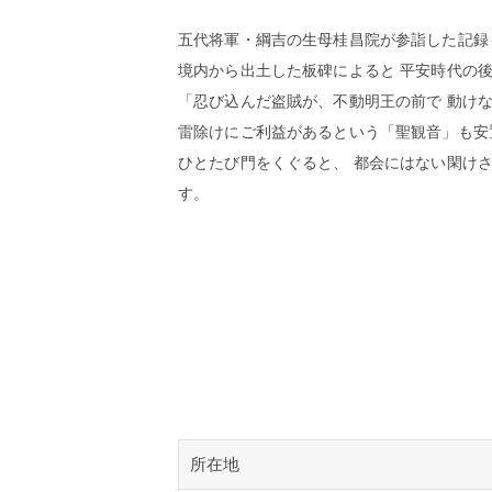
五代将軍・綱吉の生母桂昌院が参詣した記録
境内から出土した板碑によると 平安時代の
「忍び込んだ盗賊が、不動明王の前で 動け
雷除けにご利益があるという「聖観音」も安
ひとたび門をくぐると、 都会にはない閑け
す。
所在地