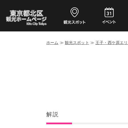
ホーム
≫
観光スポット
≫
王子・西ケ原エリ
解説