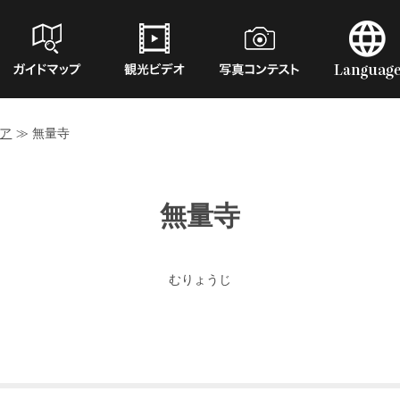
ア
≫
無量寺
無量寺
むりょうじ