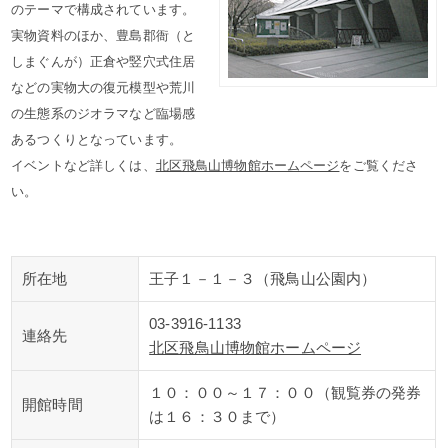
のテーマで構成されています。
実物資料のほか、豊島郡衙（と
しまぐんが）正倉や竪穴式住居
などの実物大の復元模型や荒川
の生態系のジオラマなど臨場感
あるつくりとなっています。
イベントなど詳しくは、
北区飛鳥山博物館ホームページ
をご覧くださ
い。
所在地
王子１－１－３（飛鳥山公園内）
03-3916-1133
連絡先
北区飛鳥山博物館ホームページ
１０：００～１７：００（観覧券の発券
開館時間
は１６：３０まで）