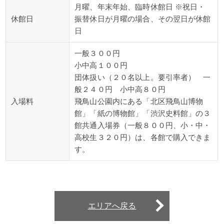
月曜、年末年始、臨時休館日 ※祝日・
休館日
振替休日が月曜の場合、その翌日が休館
日
一般３００円
小中高１００円
団体扱い（２０名以上。要引率者） 一
般２４０円 小中高８０円
入場料
飛鳥山公園内にある「北区飛鳥山博物
館」「紙の博物館」「渋沢史料館」の３
館共通入場券（一般８００円、小・中・
高校生３２０円）は、各館で購入できま
す。
エリアへ戻る