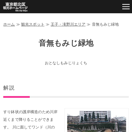
ホーム
≫
観光スポット
≫
王子・滝野川エリア
≫
音無もみじ緑地
音無もみじ緑地
おとなしもみじりょくち
解説
すり鉢状の護岸構造のため川岸
近くまで降りることができま
す。 川に面してワンド（川の