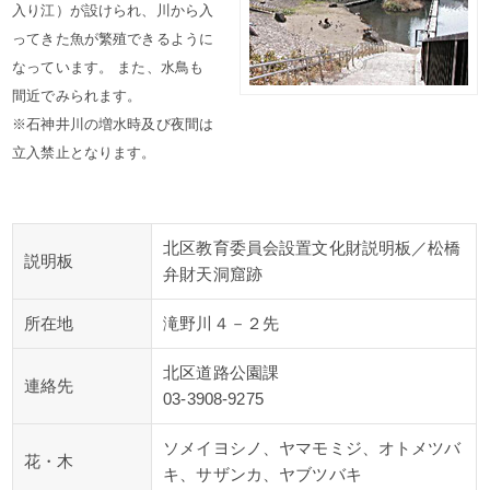
入り江）が設けられ、川から入
ってきた魚が繁殖できるように
なっています。 また、水鳥も
間近でみられます。
※石神井川の増水時及び夜間は
立入禁止となります。
北区教育委員会設置文化財説明板／松橋
説明板
弁財天洞窟跡
所在地
滝野川４－２先
北区道路公園課
連絡先
03-3908-9275
ソメイヨシノ、ヤマモミジ、オトメツバ
花・木
キ、サザンカ、ヤブツバキ