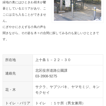
緑地の奥にはひときわ樹木が鬱
蒼としているエリアがあり、こ
こには立ち入ることができませ
ん。
にぎやかにさえずる小鳥の声を
聞きながら、その姿を木々の合間に探してみるのも楽しいひとときで
す。
所在地
上十条１－２２－３０
北区役所道路公園課
連絡先
03-3908-9275
サクラ、ヤブツバキ、ヤマモミジ、キン
花・木
モクセイ
トイレ・バリア
トイレ ：１ケ所（男女兼用）