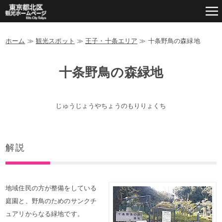
ホーム
≫
観光スポット
≫
王子・十条エリア
≫
十条野鳥の森緑地
十条野鳥の森緑地
じゅうじょうやちょうのもりりょくち
解説
地域住民の方が整備をしている
庭園と、野鳥のためのサンクチ
ュアリからなる緑地です。