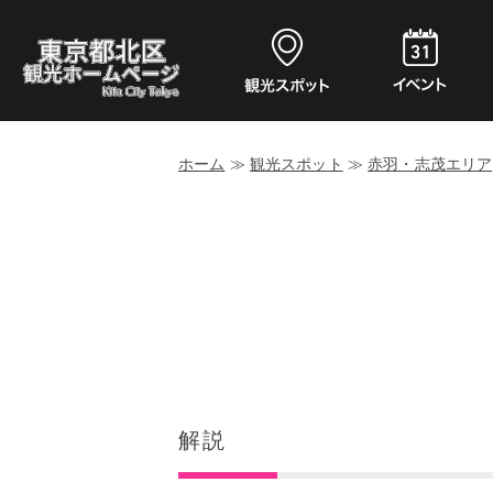
ホーム
≫
観光スポット
≫
赤羽・志茂エリア
解説