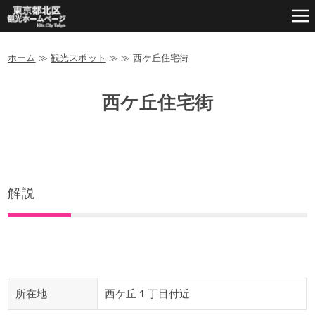
ホーム
≫
観光スポット
≫
≫
西ケ丘住宅街
西ケ丘住宅街
解説
所在地
西ケ丘１丁目付近