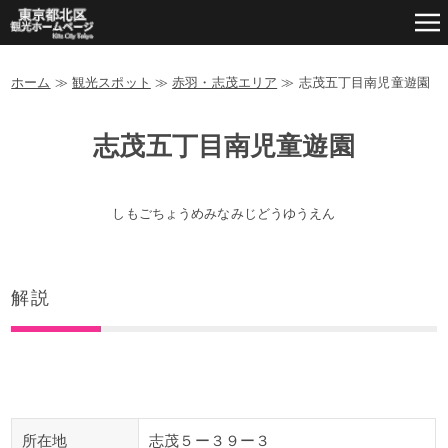
ホーム
≫
観光スポット
≫
赤羽・志茂エリア
≫
志茂五丁目南児童遊園
志茂五丁目南児童遊園
しもごちょうめみなみじどうゆうえん
解説
所在地
志茂５ー３９ー３