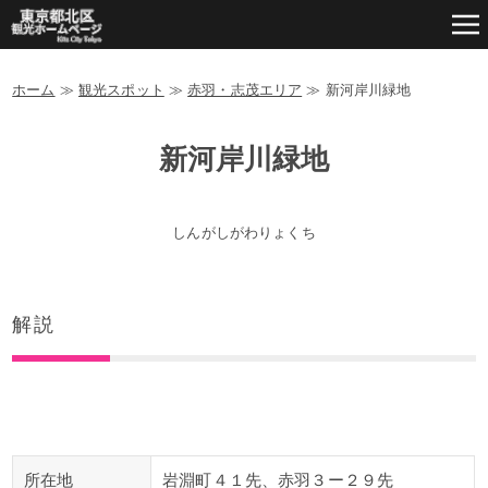
ホーム
≫
観光スポット
≫
赤羽・志茂エリア
≫
新河岸川緑地
新河岸川緑地
しんがしがわりょくち
解説
所在地
岩淵町４１先、赤羽３ー２９先