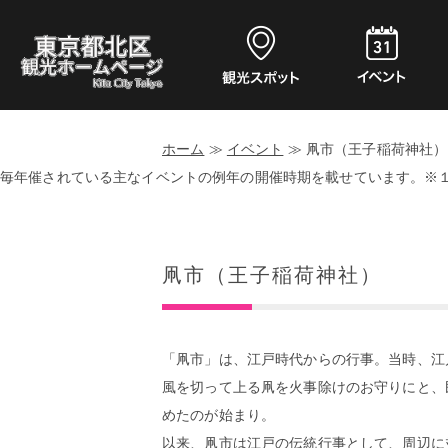
ホーム
≫
イベント
≫
凧市（王子稲荷神社）
毎年催されている主なイベントの例年の開催時期を載せています。※
凧市（王子稲荷神社）
「凧市」は、江戸時代からの行事。当時、江
風を切って上る凧を火事除けのお守りにと、
めたのが始まり。
以来、凧市は江戸の伝統行事として、周辺に