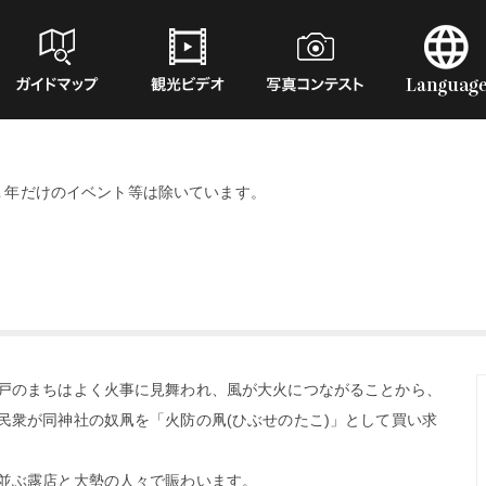
１年だけのイベント等は除いています。
戸のまちはよく火事に見舞われ、風が大火につながることから、
民衆が同神社の奴凧を「火防の凧(ひぶせのたこ)」として買い求
並ぶ露店と大勢の人々で賑わいます。