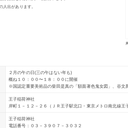
の人出があります。
２月の午の日(三の午はない年も)
概ね１０：００〜１８：００に開催
※国認定重要美術品の柴田是真の「額面著色鬼女図」、谷文晁の
王子稲荷神社
岸町１－１２－２６（ＪＲ王子駅北口・東京メトロ南北線王
王子稲荷神社
電話番号：０３－３９０７－３０３２