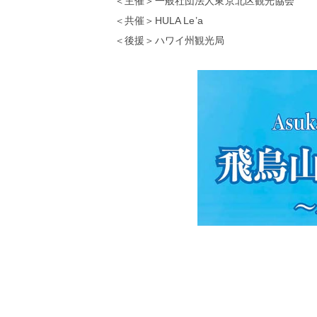
＜主催＞
一般社団法人東京北区観光協会
＜共催＞
HULA Le’a
＜後援
＞
ハワイ州観光局