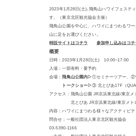
2023年1月28日(土)､飛鳥山ハワイフ
す。（東京北区観光協会主催）
飛鳥山公園を中心に、ハワイにまつわるワー
山に足をお運びください。
特設サイトはコチラ
参加申し込みはコチ
概要
日時：2023年1月28日(土) 10:00~17:00
入場：一部有料・要予約
会場：
飛鳥山公園内▷
①セミナーツアー、②
トークショー▷
③ 北とぴあ17F（QUA
アクセス：飛鳥山公園 JR京浜東北線/東京
北とぴあ JR京浜東北線/東京メトロ
内容：ハワイにまつわる様々なアクティビテ
問合せ：
一般社団法人東京北区観光協会
03-5390-1166