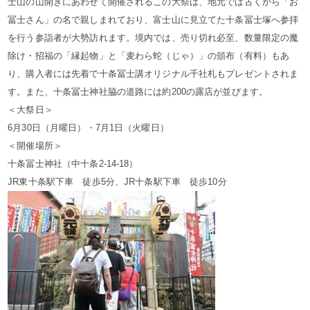
士山の山開きにあわせて開催されるこの大祭は、地元では古くから「お
冨士さん」の名で親しまれており、富士山に見立てた十条冨士塚へ参拝
を行う参詣者が大勢訪れます。境内では、売り切れ必至、数量限定の魔
除け・招福の「縁起物」と「麦わら蛇（じゃ）」の頒布（有料）もあ
り、購入者には先着で十条冨士講オリジナル千社札もプレゼントされま
す。また、十条冨士神社脇の道路には約200の露店が並びます。
＜大祭日＞
6月30日（月曜日）・7月1日（火曜日）
＜開催場所＞
十条冨士神社（中十条2-14-18）
JR東十条駅下車 徒歩5分、JR十条駅下車 徒歩10分