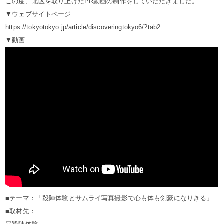
この度、北区を取り上げたPR動画の制作をしていただきました。
▼ウェブサイトページ
https://tokyotokyo.jp/article/discoveringtokyo6/?tab2
▼動画
■テーマ：「殺陣体験とサムライ写真撮影で心も体も剣豪になりきる」
■取材先：