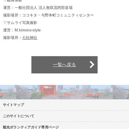
▽殺陣体験
運営：一般社団法人 活人無双流阿部道場
撮影場所：ココキタ・与野本町コミュニティセンター
▽サムライ写真撮影
運営：M.kimono-style
撮影場所：
七社神社
一覧へ戻る
サイトマップ
このサイトについて
観光ボランティアガイド専用ページ