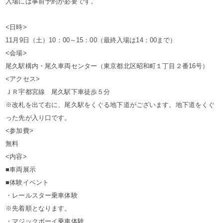
入場には事前予約が必要です。
<日時>
11月9日（土）10：00～15：00（最終入場は14：00まで）
<会場>
尾久駅構内・尾久車両センター（東京都北区昭和町１丁目２番16号）
<アクセス>
ＪＲ宇都宮線 尾久駅下車徒歩５分
※改札を出て右に、尾久駅をくぐる地下道がございます。地下道をくぐ
った先が入り口です。
<参加費>
無料
<内容>
■車両展示
■体験イベント
・レールスター乗車体験
※先着順となります。
・マジックボーイ乗車体験