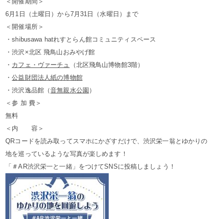
＜開催期間＞
6月1日（土曜日）から7月31日（水曜日）まで
＜開催場所＞
・shibusawa hatれすとらん館コミュニティスペース
・渋沢×北区 飛鳥山おみやげ館
・
カフェ・ヴァーチュ
（北区飛鳥山博物館3階）
・
公益財団法人紙の博物館
・渋沢逸品館（
音無親水公園
）
＜参 加 費＞
無料
＜内 容＞
QRコードを読み取ってスマホにかざすだけで、渋沢栄一翁とゆかりの
地を巡っているような写真が楽しめます！
「＃AR渋沢栄一と一緒」をつけてSNSに投稿しましょう！