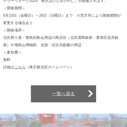
テリーウォーク2024「輝きはひとみの中に」が開催されます。
＜開催期間＞
5月10日（金曜日）～26日（日曜日）まで ※荒天等により開催期間が
変更する場合あり
＜開催場所＞
北区西ケ原・豊島区駒込周辺の商店街（北区霜降銀座・豊島区染井銀
座）や飛鳥山博物館、史跡・旧古河庭園の周辺
＜参加費＞
無料
詳細は
こちら
（東京都北区ホームページ）
一覧へ戻る