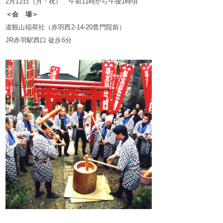
2月12日（月・祝） 午前11時から午後1時頃
＜会 場＞
道観山稲荷社（赤羽西2-14-20普門院前）
JR赤羽駅西口 徒歩6分