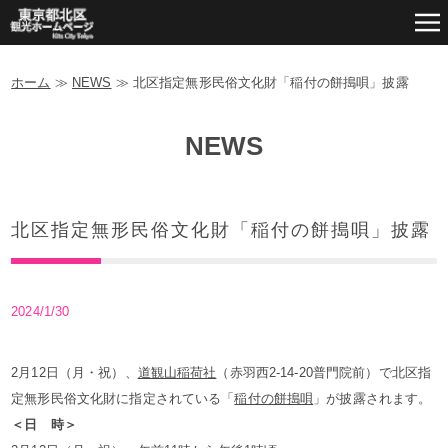
ホーム
≫
NEWS
≫
北区指定無形民俗文化財「稲付の餅搗唄」披露
NEWS
北区指定無形民俗文化財「稲付の餅搗唄」披露
2024/1/30
2月12日（月・祝）、
道観山稲荷社
（赤羽西2-14-20普門院前）で北区指
定無形民俗文化財に指定されている「
稲付の餅搗唄
」が披露されます。
＜日 時＞