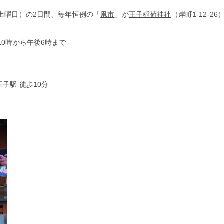
（土曜日）の2日間、毎年恒例の「
凧市
」が
王子稲荷神社
（岸町1-12-2
10時から午後6時まで
子駅 徒歩10分