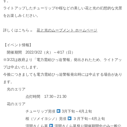
す。
ライトアップしたチューリップや桜などの美しい花と光の幻想的な光景
をお楽しみください。
詳しくはこちら→
花と光のムーブメント ホームページ
【イベント情報】
開催期間 2022/3/22（火）～4/17（日）
※3/22は政府より「電力需給ひっ迫警報」発出されたため、ライトアッ
プは中止いたします。
今後につきましても電力需給ひっ迫警報発出時には中止する場合があり
ます。
光のエリア
点灯時間 17:30～21:30
花のエリア
チューリップ見頃
3月下旬～4月上旬
桜（ソメイヨシノ）見頃
３月下旬～4月上旬
浮間さくら草
浮間さくら草祭り開催期間中のみ一般公