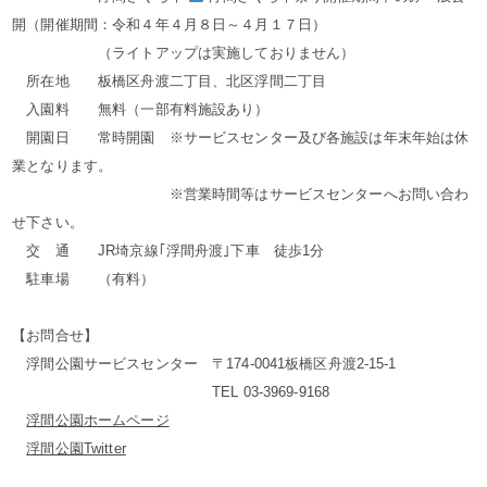
開（開催期間：令和４年４月８日～４月１７日）
（ライトアップは実施しておりません）
所在地 板橋区舟渡二丁目、北区浮間二丁目
入園料 無料（一部有料施設あり）
開園日 常時開園 ※サービスセンター及び各施設は年末年始は休
業となります。
※営業時間等はサービスセンターへお問い合わ
せ下さい。
交 通 JR埼京線｢浮間舟渡｣下車 徒歩1分
駐車場 （有料）
【お問合せ】
浮間公園サービスセンター 〒174-0041板橋区舟渡2-15-1
TEL 03-3969-9168
浮間公園ホームページ
浮間公園Twitter