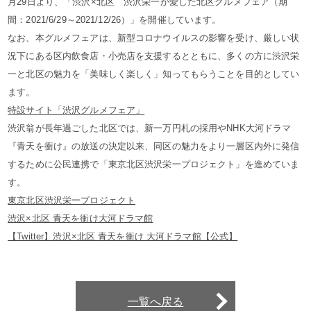
月29日より、「渋沢×北区 渋沢栄一が愛した北区グルメフェア（期
間：2021/6/29～2021/12/26）」を開催しています。
なお、本グルメフェアは、新型コロナウイルスの影響を受け、厳しい状
況下にある区内飲食店・小売店を支援するとともに、多くの方に渋沢栄
一と北区の魅力を「美味しく楽しく」知ってもらうことを目的としてい
ます。
特設サイト「渋沢グルメフェア」
渋沢翁が長年過ごした北区では、新一万円札の採用やNHK大河ドラマ
『青天を衝け』の放送の決定以来、同区の魅力をより一層区内外に発信
するために公民連携で「東京北区渋沢栄一プロジェクト」を進めていま
す。
東京北区渋沢栄一プロジェクト
渋沢×北区 青天を衝け大河ドラマ館
【Twitter】渋沢×北区 青天を衝け 大河ドラマ館【公式】
一覧へ戻る